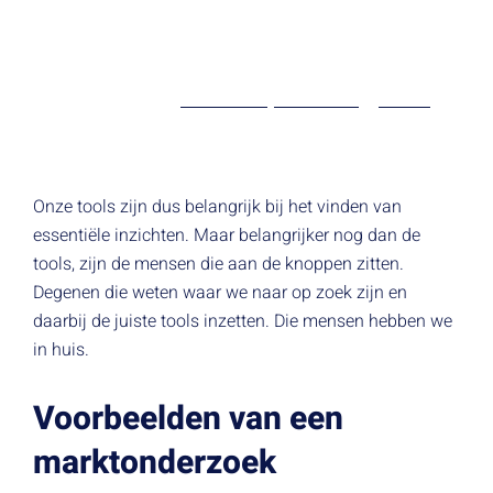
Als het heel specialistisch werk betreft, dan werken we
graag samen met marktonderzoeksbureaus die daarin
uitblinken. Denk aan partijen die Brand tracking uitvoeren,
zoals bijvoorbeeld
DVJ Insights
,
MarktEffect
en
Memo2
. En
we staan altijd open om nieuwe partijen te leren kennen. En
ja, dat is een uitnodiging.
Onze tools zijn dus belangrijk bij het vinden van
essentiële inzichten. Maar belangrijker nog dan de
tools, zijn de mensen die aan de knoppen zitten.
Degenen die weten waar we naar op zoek zijn en
daarbij de juiste tools inzetten. Die mensen hebben we
in huis.
Voorbeelden van een
marktonderzoek