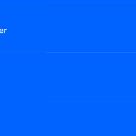
er
 Copy