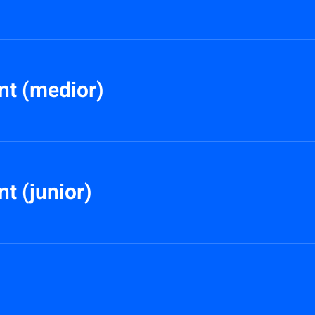
nt (medior)
t (junior)