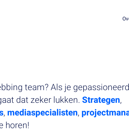
Ov
webbing team? Als je gepassioneerd
gaat dat zeker lukken.
Strategen
,
s
,
mediaspecialisten
,
projectman
e horen!