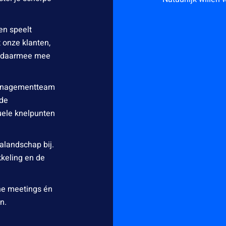
en speelt
 onze klanten,
t daarmee mee
managementteam
nde
uele knelpunten
alandschap bij.
kkeling en de
rne meetings én
n.