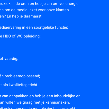
 muziek in de oren en heb je zin om vol energie
an om de media-inzet voor onze klanten
en? En heb je daarnaast:
ediaervaring in een soortgelijke functie;
e HBO of WO opleiding;
f vaardig;
én probleemoplossend;
 als kwaliteitsgericht.
t van aanpakken en heb je een inhoudelijke en
Dan willen we graag met je kennismaken.
wij ook graag dat je met plezier bij ons werkt.