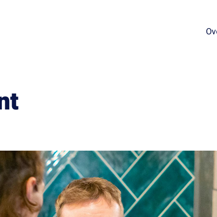
Ov
nt