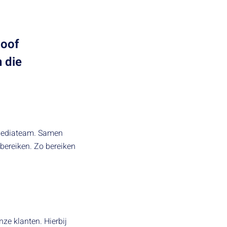
loof
n die
t mediateam. Samen
 bereiken. Zo bereiken
ze klanten. Hierbij