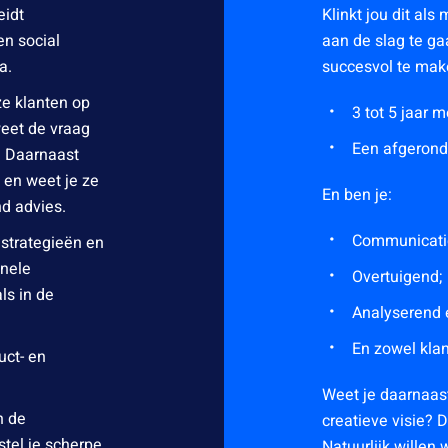
eidt
Klinkt jou dit als
en social
aan de slag te ga
a.
succesvol te mak
ze klanten op
3 tot 5 jaar m
weet de vraag
Een afgerond
! Daarnaast
 en weet je ze
En ben je:
nd advies.
Communicatie
strategieën en
onele
Overtuigend;
ls in de
Analyserend 
En zowel klant
uct- en
Weet je daarnaas
n de
creatieve visie? 
tel je scherpe
Natuurlijk willen 