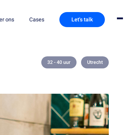
er ons
Cases
Let's talk
32 - 40 uur
Utrecht