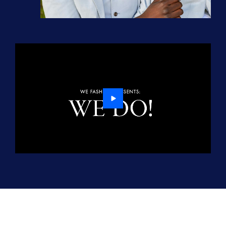
00:30
Play
Enter
fullscre